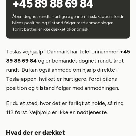
+45 89 88 69 84
Åben døgnet rundt. Hurtigere gennem Tesla-appen, fordi
bilens position og tilstand følger med anmodningen.
Tomt batteri er ikke dækket økonomisk.
Teslas vejhjælp i Danmark har telefonnummer
+45
89 88 69 84
og er bemandet døgnet rundt, året
rundt. Du kan også anmode om hjælp direkte i
Tesla-appen, hvilket er hurtigere, fordi bilens
position og tilstand følger med anmodningen.
Er du et sted, hvor det er farligt at holde, så ring
112 først. Vejhjælp er ikke en nødtjeneste.
Hvad der er dækket