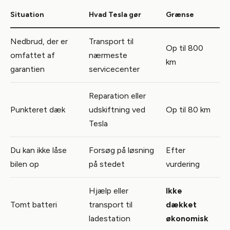
Situation
Hvad Tesla gør
Grænse
Nedbrud, der er
Transport til
Op til 800
omfattet af
nærmeste
km
garantien
servicecenter
Reparation eller
Punkteret dæk
udskiftning ved
Op til 80 km
Tesla
Du kan ikke låse
Forsøg på løsning
Efter
bilen op
på stedet
vurdering
Hjælp eller
Ikke
Tomt batteri
transport til
dækket
ladestation
økonomisk