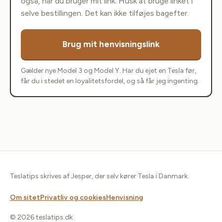
også, når du bruger mit link. Husk at bruge linket i
selve bestillingen. Det kan ikke tilføjes bagefter.
Brug mit henvisningslink
Gælder nye Model 3 og Model Y. Har du ejet en Tesla før,
får du i stedet en loyalitetsfordel, og så får jeg ingenting.
Teslatips skrives af Jesper, der selv kører Tesla i Danmark.
Om sitet
Privatliv og cookies
Henvisning
© 2026 teslatips.dk