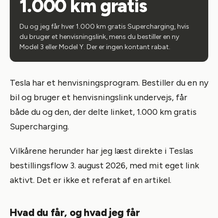
1.000 km gratis
Du og jeg får hver 1.000 km gratis Supercharging, hvis
du bruger et henvisningslink, mens du bestiller en ny
Model 3 eller Model Y. Der er ingen kontant rabat.
Tesla har et henvisningsprogram. Bestiller du en ny
bil og bruger et henvisningslink undervejs, får
både du og den, der delte linket, 1.000 km gratis
Supercharging.
Vilkårene herunder har jeg læst direkte i Teslas
bestillingsflow 3. august 2026, med mit eget link
aktivt. Det er ikke et referat af en artikel.
Hvad du får, og hvad jeg får