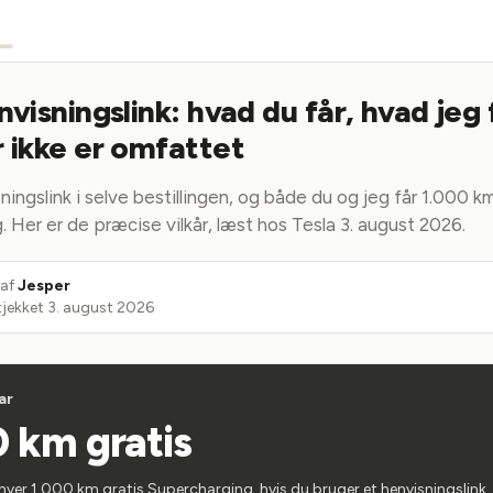
nvisningslink: hvad du får, hvad jeg 
 ikke er omfattet
ningslink i selve bestillingen, og både du og jeg får 1.000 km
 Her er de præcise vilkår, læst hos Tesla 3. august 2026.
 af
Jesper
tjekket
3. august 2026
ar
 km gratis
 hver 1.000 km gratis Supercharging, hvis du bruger et henvisningslink