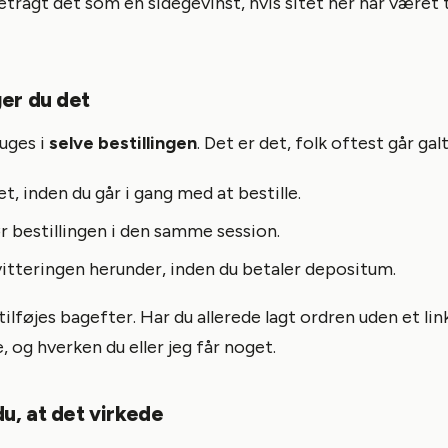
etragt det som en sidegevinst, hvis sitet her har været 
er du det
ruges i
selve bestillingen
. Det er det, folk oftest går galt
ket, inden du går i gang med at bestille.
bestillingen i den samme session.
vitteringen herunder, inden du betaler depositum.
tilføjes bagefter. Har du allerede lagt ordren uden et link
, og hverken du eller jeg får noget.
u, at det virkede