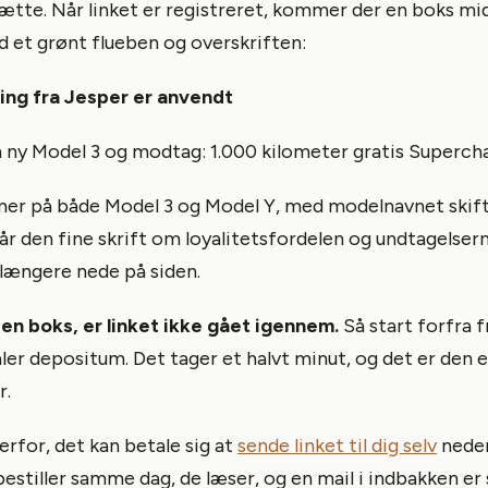
gætte. Når linket er registreret, kommer der en boks mi
et grønt flueben og overskriften:
ing fra Jesper er anvendt
n ny Model 3 og modtag: 1.000 kilometer gratis Superch
r på både Model 3 og Model Y, med modelnavnet skift
står den fine skrift om loyalitetsfordelen og undtagelser
ængere nede på siden.
den boks, er linket ikke gået igennem.
Så start forfra fr
ler depositum. Det tager et halvt minut, og det er den 
r.
erfor, det kan betale sig at
sende linket til dig selv
neder
estiller samme dag, de læser, og en mail i indbakken er