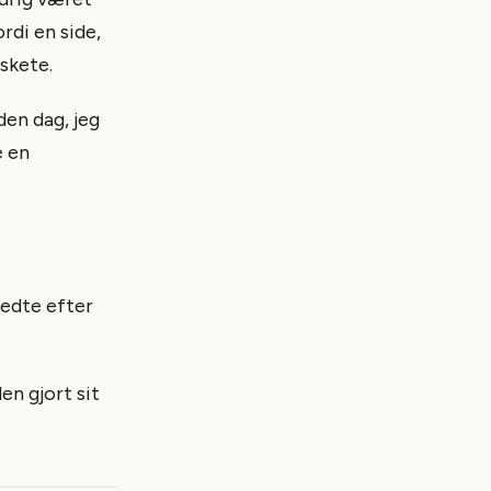
ordi en side,
 skete.
den dag, jeg
e en
 ledte efter
den gjort sit