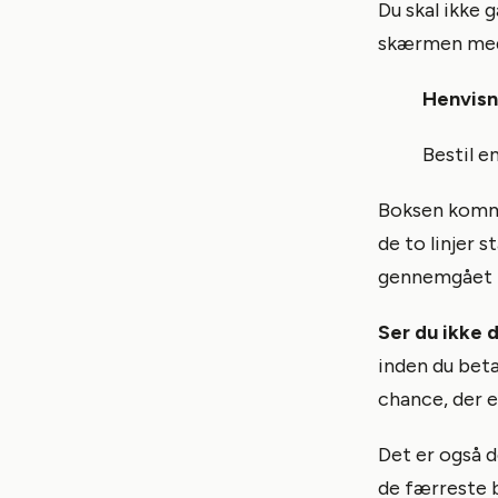
Du skal ikke 
skærmen med 
Henvisn
Bestil e
Boksen komme
de to linjer 
gennemgået l
Ser du ikke 
inden du beta
chance, der e
Det er også d
de færreste b