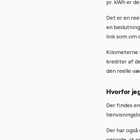
pr. kWh er det
Det er en ree
en beslutning
link som om d
Kilometerne s
krediter af d
den reelle væ
Hvorfor jeg
Der findes en
henvisningsli
Der har også 
periode, at p