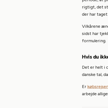
rigtigt, det s
der har taget 
Vilkårene ænd
sidst har tje
formulering.
Hvis du ikk
Det er helt i 
danske tal, d
Er
købsrejse
arbejde allige