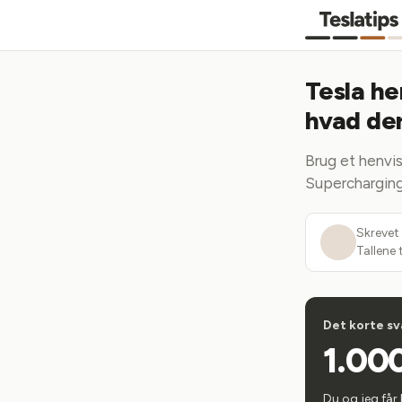
Tesla he
hvad der
Brug et henvis
Supercharging.
Skrevet
Tallene 
Det korte sv
1.000
Du og jeg får