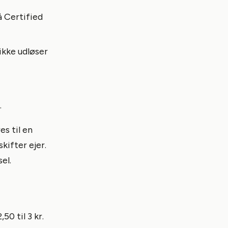
 Certified
ikke udløser
.
es til en
kifter ejer.
el.
0 til 3 kr.