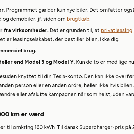
r.
Programmet gælder kun nye biler. Det omfatter også
og demobiler, jf. siden om
brugtkøb
.
er fra virksomheder.
Det er grunden til, at
privatleasing
et er leasingselskabet, der bestiller bilen, ikke dig.
kommerciel brug.
eller end Model 3 og Model Y.
Kun de to er med lige nu
esuden knyttet til din Tesla-konto. Den kan ikke overfør
anden person eller en anden ordre, heller ikke hvis bilen s
ændre eller afslutte kampagnen når som helst, uden vars
000 km er værd
er til omkring 160 kWh. Til dansk Supercharger-pris på 2,5