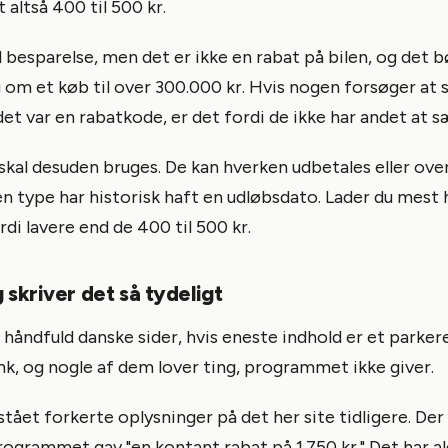
 altså 400 til 500 kr.
l besparelse, men det er ikke en rabat på bilen, og det b
 om et køb til over 300.000 kr. Hvis nogen forsøger at 
et var en rabatkode, er det fordi de ikke har andet at s
kal desuden bruges. De kan hverken udbetales eller ove
en type har historisk haft en udløbsdato. Lader du mest
rdi lavere end de 400 til 500 kr.
 skriver det så tydeligt
 håndfuld danske sider, hvis eneste indhold er et parker
nk, og nogle af dem lover ting, programmet ikke giver.
stået forkerte oplysninger på det her site tidligere. Der 
rogrammet gav "en kontant rabat på 1.750 kr." Det har a