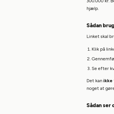
300.000 kr. B
hjælp.
Sådan brug
Linket skal b
Klik på lin
Gennemfør 
Se efter k
Det kan
ikke
noget at gøre
Sådan ser d