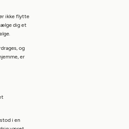
ør ikke flytte
sælge dig et
ælge.
rdrages, og
 hjemme, er
et
stod i en
ldrig været