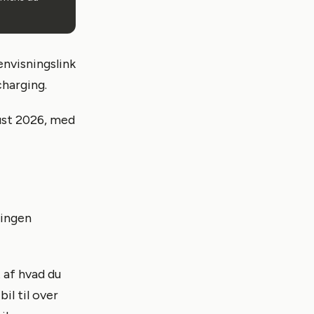
envisningslink
charging.
gust 2026, med
 ingen
t af hvad du
il til over