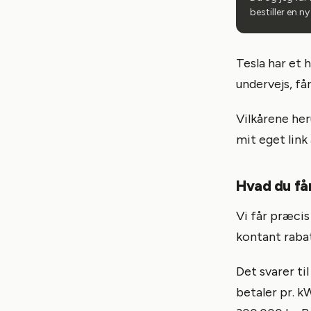
bestiller en n
Tesla har et 
undervejs, få
Vilkårene her
mit eget link 
Hvad du får
Vi får præcis
kontant rabat
Det svarer ti
betaler pr. k