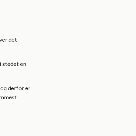
iver det
 i stedet en
 og derfor er
nemmest.