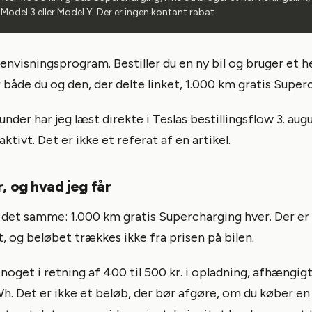
y Model 3 eller Model Y. Der er ingen kontant rabat.
henvisningsprogram. Bestiller du en ny bil og bruger et h
r både du og den, der delte linket, 1.000 km gratis Super
under har jeg læst direkte i Teslas bestillingsflow 3. au
aktivt. Det er ikke et referat af en artikel.
, og hvad jeg får
 det samme: 1.000 km gratis Supercharging hver. Der er
, og beløbet trækkes ikke fra prisen på bilen.
l noget i retning af 400 til 500 kr. i opladning, afhængig
Wh. Det er ikke et beløb, der bør afgøre, om du køber en b