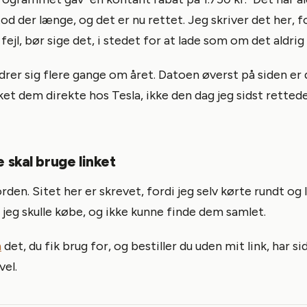
tod der længe, og det er nu rettet. Jeg skriver det her, f
fejl, bør sige det, i stedet for at lade som om det aldrig
rer sig flere gange om året. Datoen øverst på siden er 
kket dem direkte hos Tesla, ikke den dag jeg sidst retted
e skal bruge linket
orden. Sitet her er skrevet, fordi jeg selv kørte rundt og
a jeg skulle købe, og ikke kunne finde dem samlet.
n
det, du fik brug for, og bestiller du uden mit link, har si
vel.