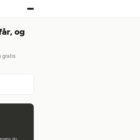
får, og
 gratis
, mens du