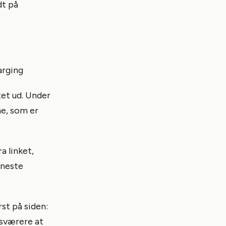
dt på
arging
et ud. Under
ne, som er
a linket,
eneste
st på siden:
 sværere at